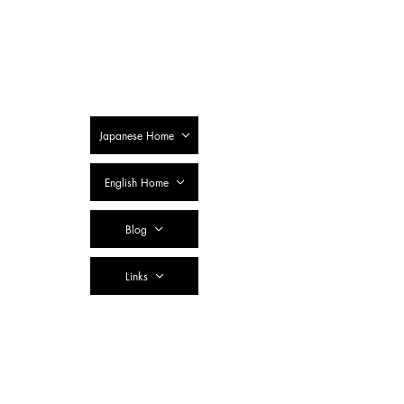
SSTC Tax
Accountant
Corporation
Japanese Home
English Home
Blog
Links
Contact Us