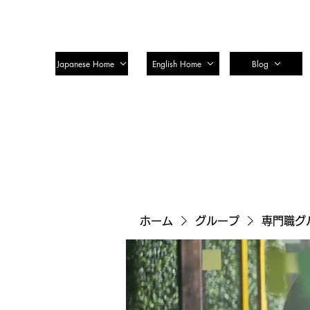
SSTC Tax Accountant Corporatio
Japanese Home
English Home
Blog
ホーム
グループ
専門職グ