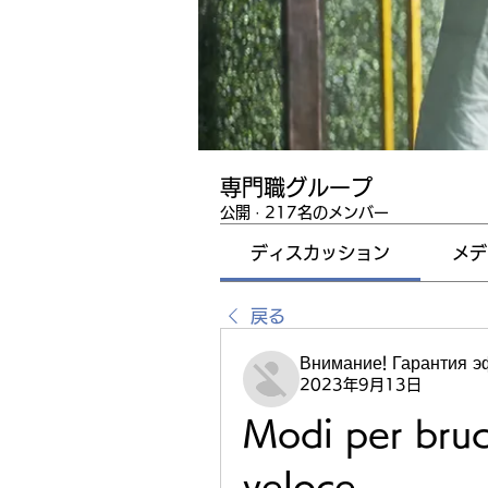
専門職グループ
公開
·
217名のメンバー
ディスカッション
メデ
戻る
Внимание! Гарантия 
2023年9月13日
Modi per bruci
veloce