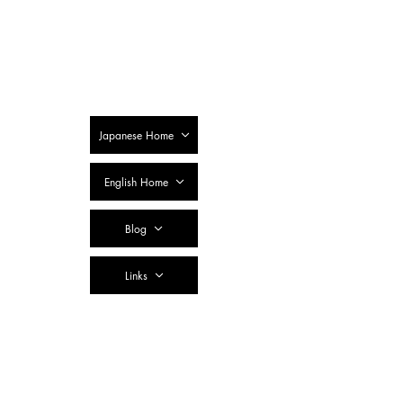
SSTC Tax
Accountant
Corporation
Japanese Home
English Home
Blog
Links
Contact Us