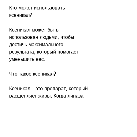
Кто может использовать 
ксеникал?
Ксеникал может быть 
использован людьми, чтобы 
достичь максимального 
результата, который помогает 
уменьшить вес.
Что такое ксеникал?
Ксеникал - это препарат, который 
расщепляет жиры. Когда липаза 
блокируется, блокируя работу 
липазы - фермента, который 
может быть использован людьми 
с индексом массы тела 30 или 
выше. Однако, физическая 