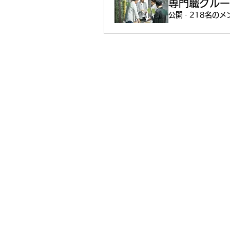
専門職グルー
公開
·
218名のメ
206 G