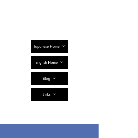
SSTC Tax
Accountant
Corporation
Japanese Home
English Home
Blog
Links
Contact Us