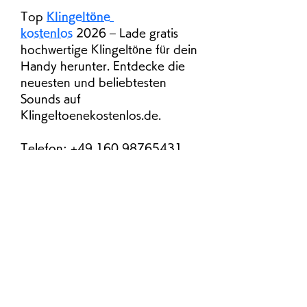
Top 
Klingeltöne 
kostenlos
 2026 – Lade gratis 
hochwertige Klingeltöne für dein 
Handy herunter. Entdecke die 
neuesten und beliebtesten 
Sounds auf 
Klingeltoenekostenlos.de.
Telefon: +49 160 98765431
Adresse: Rudower Chaussee 24, 
12489 Berlin, Deutschland
E-Mail: 
klingeltonekostenlosde@gmail.c
om