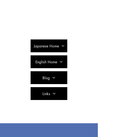
SSTC Tax
Accountant
Corporation
Japanese Home
English Home
Blog
Links
Contact Us