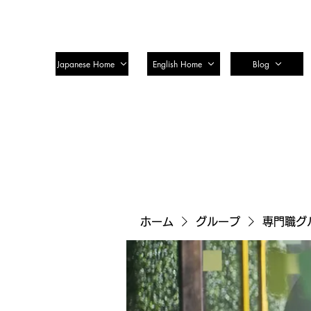
SSTC Tax Accountant Corporatio
Japanese Home
English Home
Blog
ホーム
グループ
専門職グ