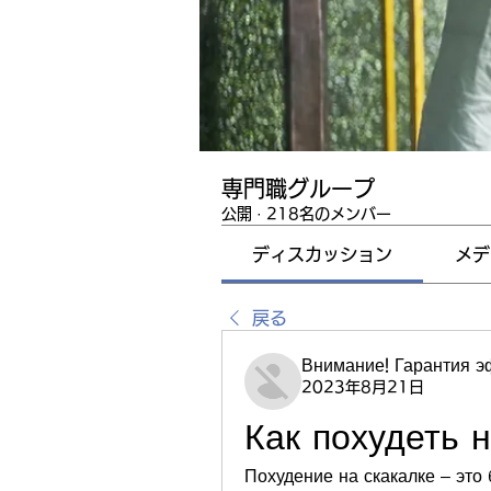
専門職グループ
公開
·
218名のメンバー
ディスカッション
メデ
戻る
Внимание! Гарантия 
2023年8月21日
Как похудеть 
Похудение на скакалке – это