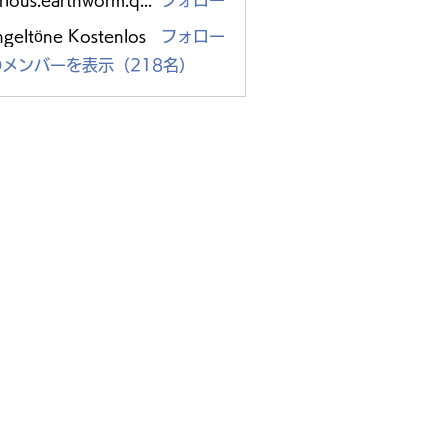
glorious.earthworm.qpzc
フォロー
s.earthworm.qpzc
ngeltöne Kostenlos
フォロー
メンバーを表示（218名）