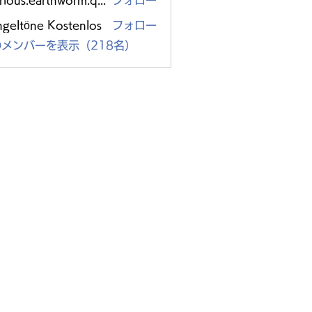
glorious.earthworm.qpzc
フォロー
s.earthworm.qpzc
ngeltöne Kostenlos
フォロー
メンバーを表示（218名）