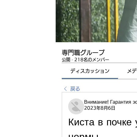
専門職グループ
公開
·
218名のメンバー
ディスカッション
メデ
戻る
Внимание! Гарантия 
2023年8月6日
Киста в почке 
нормы