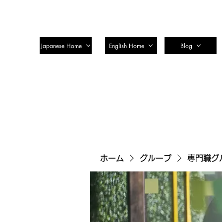
SSTC Tax Accountant Corporatio
Japanese Home
English Home
Blog
ホーム
グループ
専門職グ