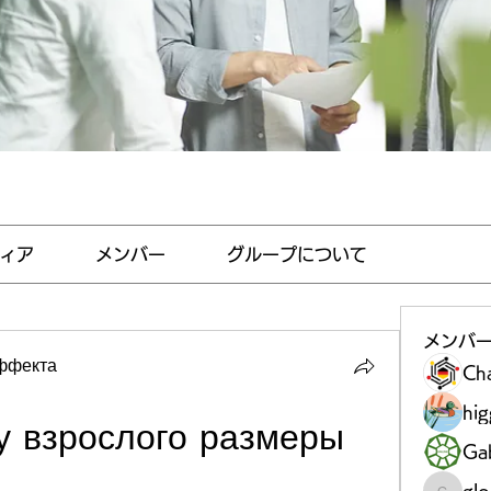
ィア
メンバー
グループについて
メンバ
эффекта
Ch
hi
у взрослого размеры 
Gab