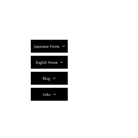
SSTC Tax
Accountant
Corporation
Japanese Home
English Home
Blog
Links
Contact Us