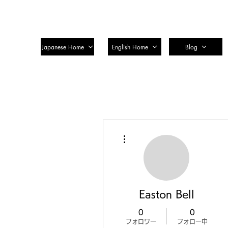
SSTC Tax Accountant Corporatio
Japanese Home
English Home
Blog
その他
Easton Bell
0
0
フォロワー
フォロー中