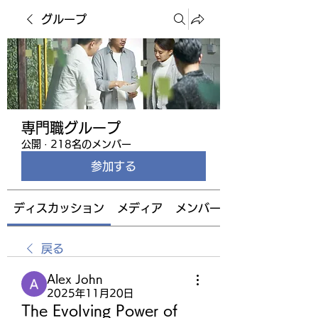
グループ
専門職グループ
公開
·
218名のメンバー
参加する
ディスカッション
メディア
メンバー
戻る
Alex John
2025年11月20日
The Evolving Power of