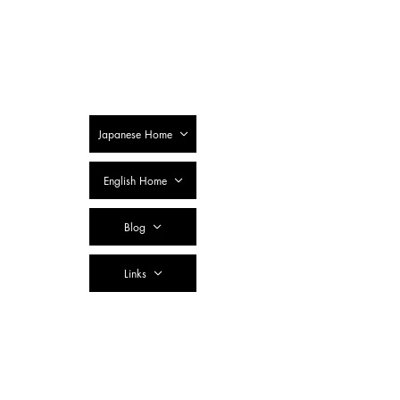
SSTC Tax
Accountant
Corporation
Japanese Home
English Home
Blog
Links
Contact Us