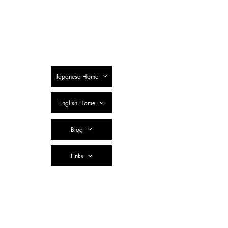
SSTC Tax
Accountant
Corporation
Japanese Home
English Home
Blog
Links
Contact Us