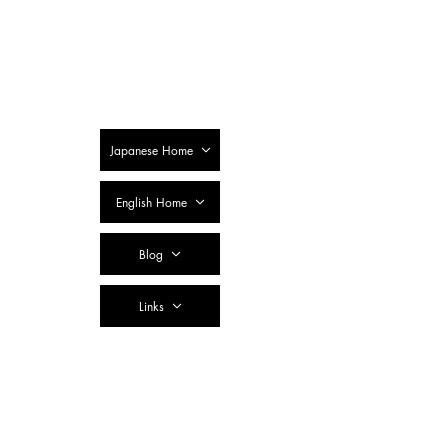
SSTC Tax
Accountant
Corporation
Japanese Home
English Home
Blog
Links
Contact Us