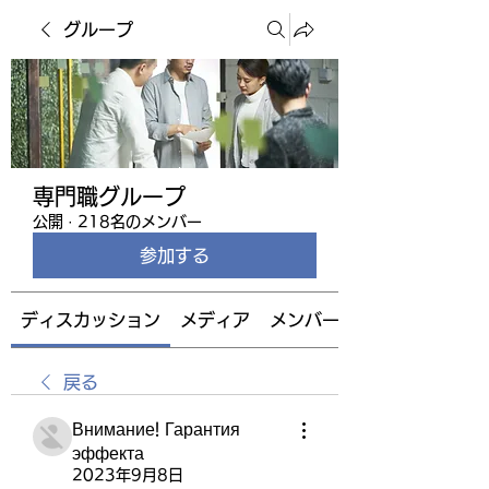
グループ
専門職グループ
公開
·
218名のメンバー
参加する
ディスカッション
メディア
メンバー
戻る
Внимание! Гарантия
эффекта
2023年9月8日