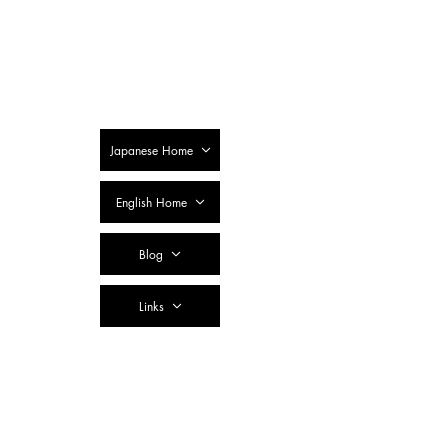
SSTC Tax
Accountant
Corporation
Japanese Home
English Home
Blog
Links
Contact Us