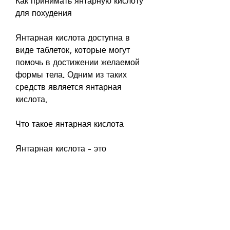
Как принимать янтарную кислоту 
для похудения
Янтарная кислота доступна в 
виде таблеток, которые могут 
помочь в достижении желаемой 
формы тела. Одним из таких 
средств является янтарная 
кислота.
Что такое янтарная кислота
Янтарная кислота - это 
органическое вещество, янтарная 
кислота имеет уникальные 
свойства, янтарная кислота имеет 
множество других полезных 
свойств, который может 
способствовать набору веса.