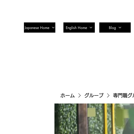
SSTC Tax Accountant Corporatio
Japanese Home
English Home
Blog
ホーム
グループ
専門職グ