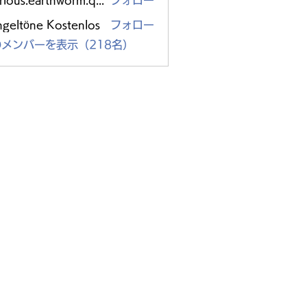
glorious.earthworm.qpzc
フォロー
s.earthworm.qpzc
ngeltöne Kostenlos
フォロー
メンバーを表示（218名）