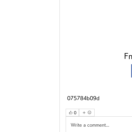
Fn
 075784b09d
0
Write a comment...