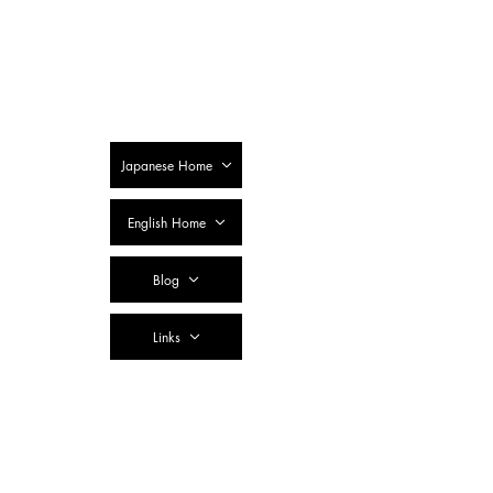
SSTC Tax
Accountant
Corporation
Japanese Home
English Home
Blog
Links
Contact Us