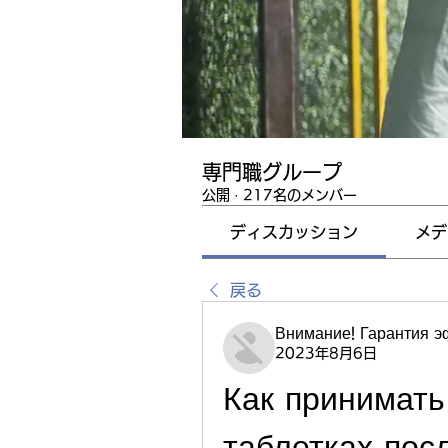
専門職グループ
公開
·
217名のメンバー
ディスカッション
メデ
戻る
Внимание! Гарантия 
2023年8月6日
Как принимать
таблетках пос