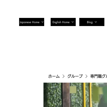
SSTC Tax Accountant Corporatio
Japanese Home
English Home
Blog
ホーム
グループ
専門職グ