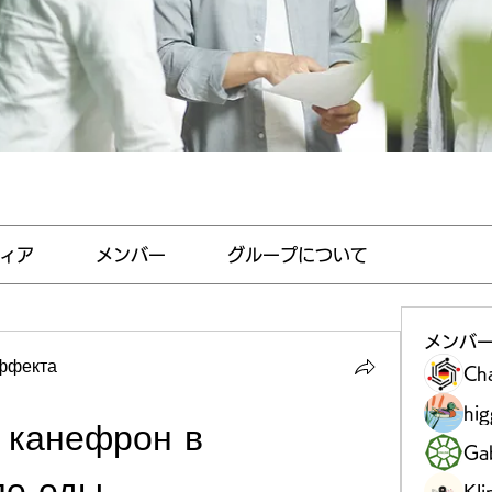
ィア
メンバー
グループについて
メンバ
эффекта
Ch
hi
 канефрон в 
Gab
ле еды