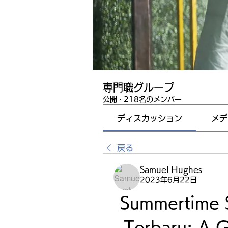
専門職グループ
公開
·
218名のメンバー
ディスカッション
メデ
戻る
Samuel Hughes
2023年6月22日
Summertime 
Terbaru: A G