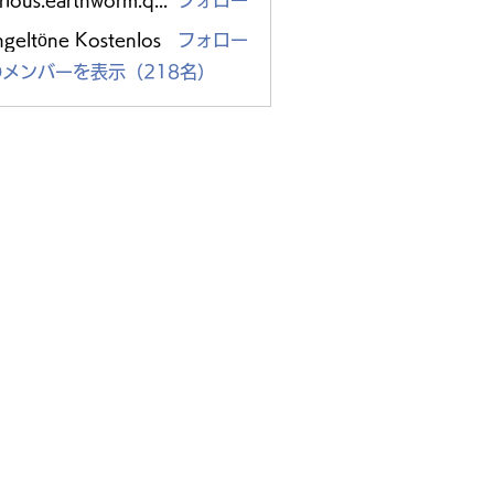
glorious.earthworm.qpzc
フォロー
s.earthworm.qpzc
ngeltöne Kostenlos
フォロー
メンバーを表示（218名）