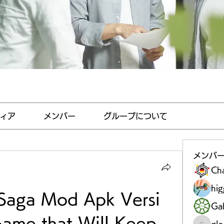
ィア
メンバー
グループについて
メンバ
Ch
hi
Saga Mod Apk Versi 
Gab
ame that Will Keep 