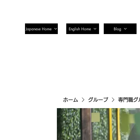
SSTC Tax Accountant Corporatio
Japanese Home
English Home
Blog
ホーム
グループ
専門職グ