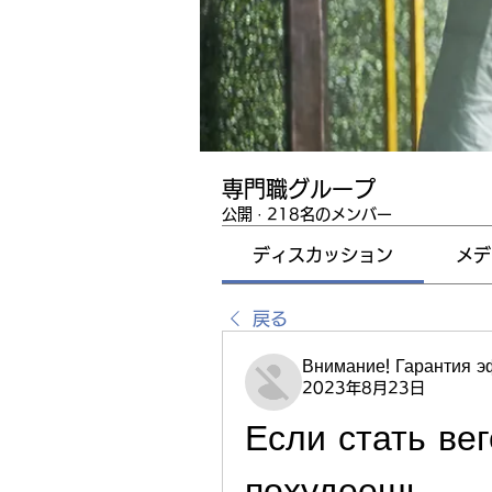
専門職グループ
公開
·
218名のメンバー
ディスカッション
メデ
戻る
Внимание! Гарантия 
2023年8月23日
Если стать ве
похудеешь