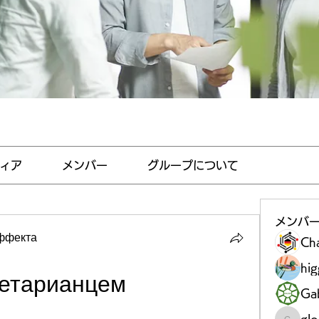
ィア
メンバー
グループについて
メンバ
эффекта
Ch
hi
гетарианцем 
Gab