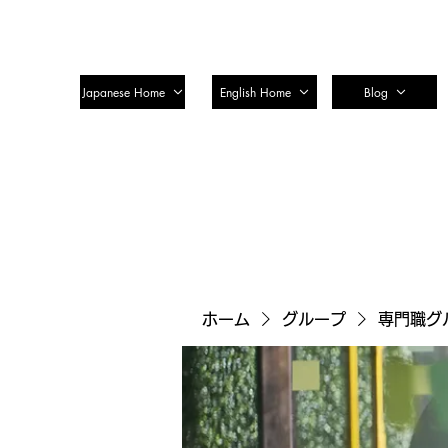
SSTC Tax Accountant Corporatio
Japanese Home
English Home
Blog
ホーム
グループ
専門職グ