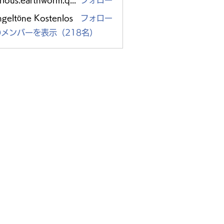
glorious.earthworm.qpzc
フォロー
s.earthworm.qpzc
ngeltöne Kostenlos
フォロー
メンバーを表示（218名）