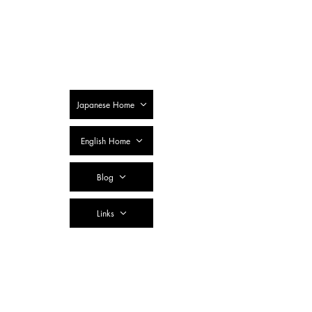
SSTC Tax
Accountant
Corporation
Japanese Home
English Home
Blog
Links
Contact Us