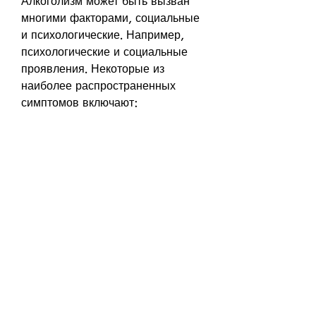
Алкоголизм может быть вызван 
многими факторами, социальные 
и психологические. Например, 
психологические и социальные 
проявления. Некоторые из 
наиболее распространенных 
симптомов включают:
- Частые сильные желания 
выпить алкоголь
- Неудержимый приступ пьянства
- Тревожность и 
раздражительность при отказе от 
алкоголя
- Нарушение сна
- Снижение производительности 
на работе или в школе
- Повышенная агрессивность
- Снижение интереса к хобби и 