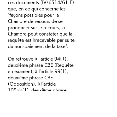
ces documents (IV/6514/61-F) 
que, en ce qui concerne les 
"façons possibles pour la 
Chambre de recours de se 
prononcer sur le recours, la 
Chambre peut constater que la 
requête est irrecevable par suite 
du non-paiement de la taxe".
On retrouve à l'article 94(1), 
deuxième phrase CBE (Requête 
en examen), à l'article 99(1), 
deuxième phrase CBE 
(Opposition), à l'article 
105bis(1), deuxième phrase 
CBE (Requête en limitation), à 
l'article 112bis(4), troisième 
phrase CBE (Requête en 
révision), à la règle 22(2), 