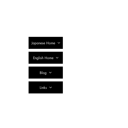
SSTC Tax
Accountant
Corporation
Japanese Home
English Home
Blog
Links
Contact Us