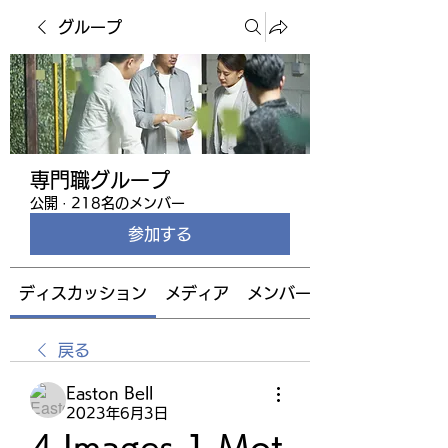
グループ
専門職グループ
公開
·
218名のメンバー
参加する
ディスカッション
メディア
メンバー
戻る
Easton Bell
2023年6月3日
4 Images 1 Mot 