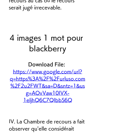
recours au cas où le recours 
serait jugé irrecevable.
4 images 1 mot pour 
blackberry
Download File: 
https://www.google.com/url?
q=https%3A%2F%2Furluso.com
%2F2u2FWT&sa=D&sntz=1&us
g=AOvVaw10IVX-
1eljhQ6C7QIbbS6Q
IV. La Chambre de recours a fait 
observer qu'elle considérait 