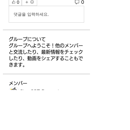
0
0
댓글을 입력하세요.
グループについて
グループへようこそ！他のメンバー
と交流したり、最新情報をチェック
したり、動画をシェアすることもで
きます。
メンバー
ChatGPT Deutsch
フォロー
higgsdomino
フォロー
Gabriel
フォロー
glorious.earthworm.qpzc
フォロー
glorious.earthworm.qpzc