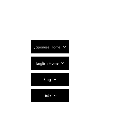
SSTC Tax
Accountant
Corporation
Japanese Home
English Home
Blog
Links
Contact Us