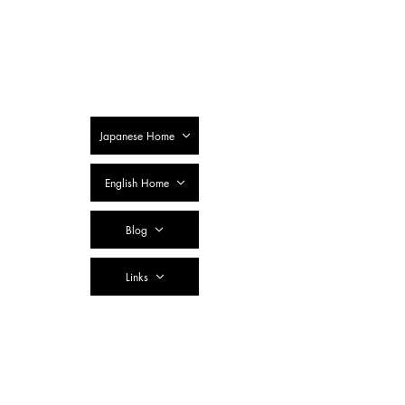
SSTC Tax
Accountant
Corporation
Japanese Home
English Home
Blog
Links
Contact Us