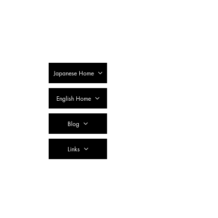
SSTC Tax
Accountant
Corporation
Japanese Home
English Home
Blog
Links
Contact Us