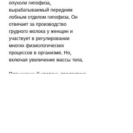
опухоли гипофиза, 
вырабатываемый передним 
лобным отделом гипофиза. Он 
отвечает за производство 
грудного молока у женщин и 
участвует в регулировании 
многих физиологических 
процессов в организме. Но, 
включая увеличение массы тела.
Повышенный уровень пролактина 
может увеличить аппетит и 
привести к желанию перекусить 
между приемами пищи. Кроме 
того, вам нужно контролировать 
свой уровень стресса. Вы можете 
попробовать медитацию, даже 
если у вас повышенный уровень 
пролактина.