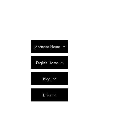
SSTC Tax
Accountant
Corporation
Japanese Home
English Home
Blog
Links
Contact Us