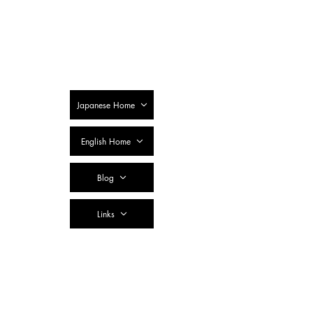
SSTC Tax
Accountant
Corporation
Japanese Home
English Home
Blog
Links
Contact Us