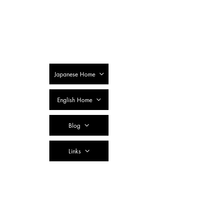
SSTC Tax
Accountant
Corporation
Japanese Home
English Home
Blog
Links
Contact Us