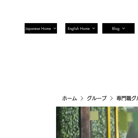
SSTC Tax Accountant Corporatio
Japanese Home
English Home
Blog
ホーム
グループ
専門職グ