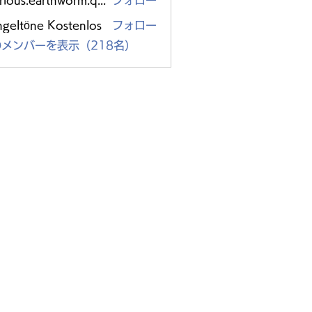
glorious.earthworm.qpzc
フォロー
s.earthworm.qpzc
ngeltöne Kostenlos
フォロー
メンバーを表示（218名）
yoda-ku,