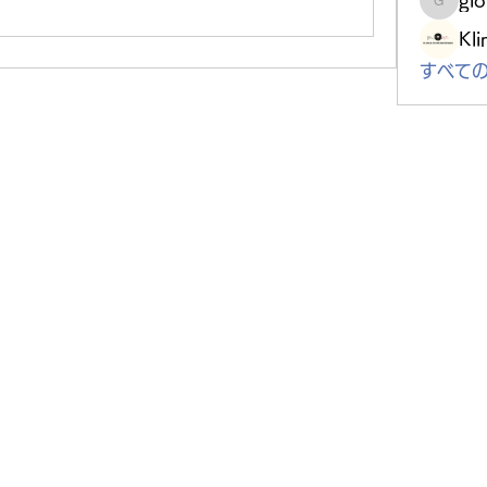
gloriou
Kli
すべての
rand Maison Rokubancho, 6-20 Rokubancho, Chi
Tokyo